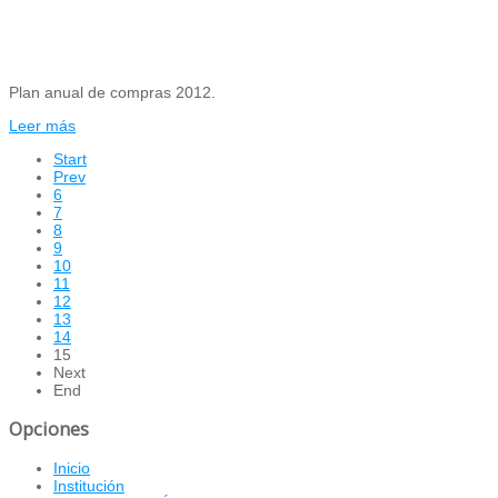
Plan anual de compras 2012.
Leer más
Start
Prev
6
7
8
9
10
11
12
13
14
15
Next
End
Opciones
Inicio
Institución