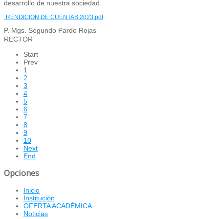
desarrollo de nuestra sociedad.
RENDICION DE CUENTAS 2023.pdf
P. Mgs. Segundo Pardo Rojas
RECTOR
Start
Prev
1
2
3
4
5
6
7
8
9
10
Next
End
Opciones
Inicio
Institución
OFERTA ACADÉMICA
Noticias